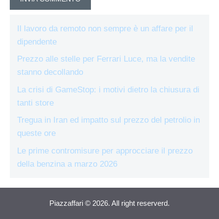
Il lavoro da remoto non sempre è un affare per il
dipendente
Prezzo alle stelle per Ferrari Luce, ma la vendite
stanno decollando
La crisi di GameStop: i motivi dietro la chiusura di
tanti store
Tregua in Iran ed impatto sul prezzo del petrolio in
queste ore
Le prime contromisure per approcciare il prezzo
della benzina a marzo 2026
Piazzaffari © 2026. All right reserverd.