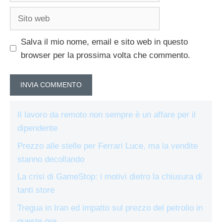
Sito
web
Salva il mio nome, email e sito web in questo
browser per la prossima volta che commento.
Il lavoro da remoto non sempre è un affare per il
dipendente
Prezzo alle stelle per Ferrari Luce, ma la vendite
stanno decollando
La crisi di GameStop: i motivi dietro la chiusura di
tanti store
Tregua in Iran ed impatto sul prezzo del petrolio in
queste ore