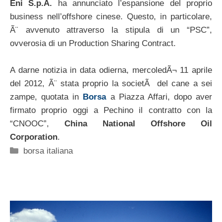
Eni S.p.A.
ha annunciato l’espansione del proprio
business nell’offshore cinese. Questo, in particolare,
Ã¨ avvenuto attraverso la stipula di un “PSC”,
ovverosia di un Production Sharing Contract.
A darne notizia in data odierna, mercoledÃ¬ 11 aprile
del 2012, Ã¨ stata proprio la societÃ del cane a sei
zampe, quotata in
Borsa
a Piazza Affari, dopo aver
firmato proprio oggi a Pechino il contratto con la
“CNOOC”,
China National Offshore Oil
Corporation
.
Categorie
borsa italiana