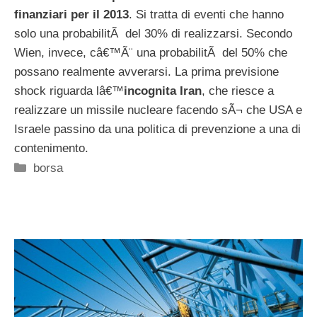
finanziari per il 2013
. Si tratta di eventi che hanno
solo una probabilitÃ del 30% di realizzarsi. Secondo
Wien, invece, câ€™Ã¨ una probabilitÃ del 50% che
possano realmente avverarsi. La prima previsione
shock riguarda lâ€™
incognita Iran
, che riesce a
realizzare un missile nucleare facendo sÃ¬ che USA e
Israele passino da una politica di prevenzione a una di
contenimento.
Categorie
borsa