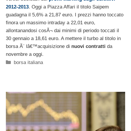
2012-2013
. Oggi a Piazza Affari il titolo Saipem
guadagna il 5,6% a 21,87 euro. I prezzi hanno toccato
finora un massimo intraday a 22,01 euro,
allontanandosi cosÃ¬ dai minimi di periodo toccati il
30 gennaio a 18,61 euro. A mettere il turbo al titolo in
borsa Ã¨ lâ€™acquisizione di
nuovi contratti
da
novembre a oggi.
Categorie
borsa italiana