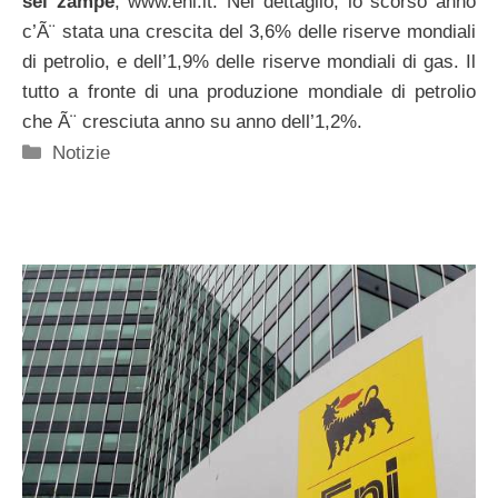
sei zampe
, www.eni.it. Nel dettaglio, lo scorso anno
c’Ã¨ stata una crescita del 3,6% delle riserve mondiali
di petrolio, e dell’1,9% delle riserve mondiali di gas. Il
tutto a fronte di una produzione mondiale di petrolio
che Ã¨ cresciuta anno su anno dell’1,2%.
Categorie
Notizie