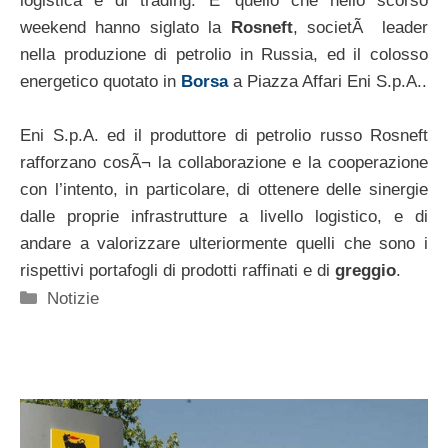
logistica e di trading. E’ quello che nello scorso
weekend hanno siglato la
Rosneft
, societÃ leader
nella produzione di petrolio in Russia, ed il colosso
energetico quotato in
Borsa
a Piazza Affari Eni S.p.A..
Eni S.p.A. ed il produttore di petrolio russo Rosneft
rafforzano cosÃ¬ la collaborazione e la cooperazione
con l’intento, in particolare, di ottenere delle sinergie
dalle proprie infrastrutture a livello logistico, e di
andare a valorizzare ulteriormente quelli che sono i
rispettivi portafogli di prodotti raffinati e di
greggio
.
Categorie
Notizie