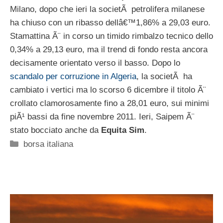
Milano, dopo che ieri la societÃ petrolifera milanese
ha chiuso con un ribasso dellâ€™1,86% a 29,03 euro.
Stamattina Ã¨ in corso un timido rimbalzo tecnico dello
0,34% a 29,13 euro, ma il trend di fondo resta ancora
decisamente orientato verso il basso. Dopo lo
scandalo per corruzione in Algeria
, la societÃ ha
cambiato i vertici ma lo scorso 6 dicembre il titolo Ã¨
crollato clamorosamente fino a 28,01 euro, sui minimi
piÃ¹ bassi da fine novembre 2011. Ieri, Saipem Ã¨
stato bocciato anche da
Equita Sim
.
Categorie
borsa italiana