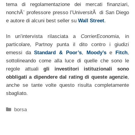
tema di regolamentazione dei mercati finanziari,
nonchÃ¨ professore presso l’UniversitÃ di San Diego
e autore di alcuni best seller su
Wall Street
.
In un’intervista rilasciata a
CorrierEconomia
, in
particolare, Partnoy punta il dito contro i giudizi
emessi da
Standard & Poor’s
,
Moody’s
e
Fitch
,
sottolineando come alla luce di quelle che sono le
regole attuali
gli investitori istituzionali sono
obbligati a dipendere dal rating di queste agenzie
,
anche se tante volte questo risulta completamente
sbagliato.
Categorie
borsa