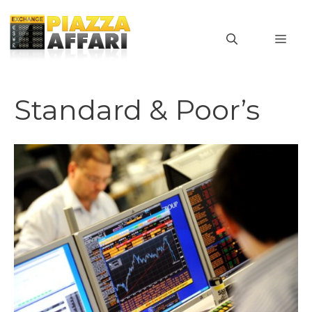
Vai
al
MEN
contenuto
Standard & Poor’s