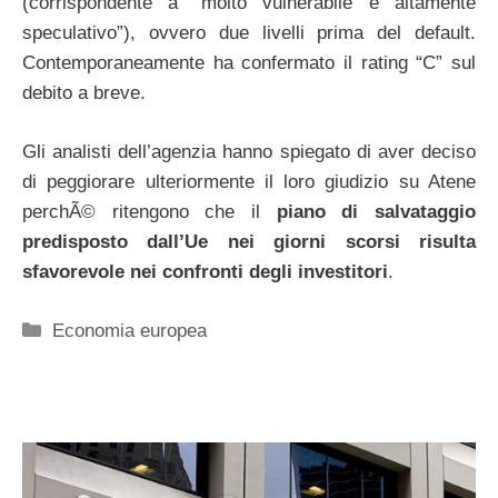
(corrispondente a “molto vulnerabile e altamente
speculativo”), ovvero due livelli prima del default.
Contemporaneamente ha confermato il rating “C” sul
debito a breve.
Gli analisti dell’agenzia hanno spiegato di aver deciso
di peggiorare ulteriormente il loro giudizio su Atene
perchÃ© ritengono che il
piano di salvataggio
predisposto dall’Ue nei giorni scorsi risulta
sfavorevole nei confronti degli investitori
.
Categorie
Economia europea