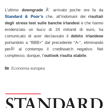
L’ultimo
downgrade
Ã¨ arrivato poche ore fa da
Standard & Poor’s
che, all’indomani dei
risultati
degli stress test sulle banche irlandesi
e che hanno
evidenziato un buco di 24 miliardi di euro, ha
comunicato di aver declassato il
debito irlandese
portandolo a “BBB+” dal precedente “A-“, eliminando
perÃ² al contempo il creditwatch negativo. Nel
complesso, dunque, l’
outlook risulta stabile
.
Categorie
Economia europea