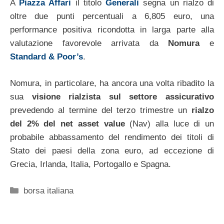
A
Piazza Affari
il titolo
Generali
segna un rialzo di
oltre due punti percentuali a 6,805 euro, una
performance positiva ricondotta in larga parte alla
valutazione favorevole arrivata da
Nomura
e
Standard & Poor’s
.
Nomura, in particolare, ha ancora una volta ribadito la
sua
visione rialzista sul settore assicurativo
prevedendo al termine del terzo trimestre un
rialzo
del 2% del net asset value
(Nav) alla luce di un
probabile abbassamento del rendimento dei titoli di
Stato dei paesi della zona euro, ad eccezione di
Grecia, Irlanda, Italia, Portogallo e Spagna.
Categorie
borsa italiana