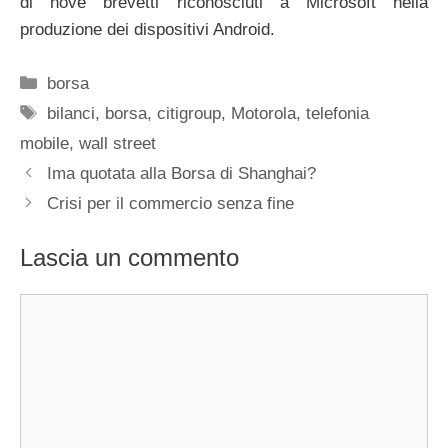
di nove brevetti riconosciuti a Microsoft nella
produzione dei dispositivi Android.
Categorie
borsa
Tag
bilanci
,
borsa
,
citigroup
,
Motorola
,
telefonia
mobile
,
wall street
Ima quotata alla Borsa di Shanghai?
Crisi per il commercio senza fine
Lascia un commento
Commento