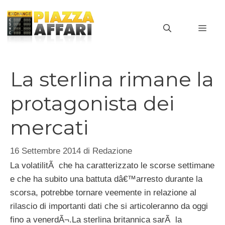
Vai
al
MEN
contenuto
La sterlina rimane la
protagonista dei
mercati
16 Settembre 2014
di
Redazione
La volatilitÃ che ha caratterizzato le scorse settimane
e che ha subito una battuta dâ€™arresto durante la
scorsa, potrebbe tornare veemente in relazione al
rilascio di importanti dati che si articoleranno da oggi
fino a venerdÃ¬.
La sterlina britannica sarÃ la