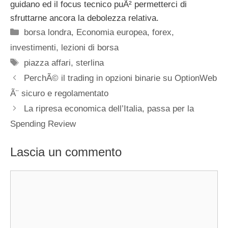
guidano ed il focus tecnico puÃ² permetterci di
sfruttarne ancora la debolezza relativa.
Categorie
borsa londra
,
Economia europea
,
forex
,
investimenti
,
lezioni di borsa
Tag
piazza affari
,
sterlina
PerchÃ© il trading in opzioni binarie su OptionWeb
Ã¨ sicuro e regolamentato
La ripresa economica dell’Italia, passa per la
Spending Review
Lascia un commento
Commento