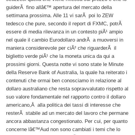
guiderÃ fino allâ€™ apertura del mercato della
settimana prossima. Alle 11 vi sarÃ poi lo ZEW
tedesco che pure, secondo il report di FXMC, potrÃ
essere di media rilevanza in un contesto piÃ¹ ampio
nel quale il cambio Eurodollaro andrÃ a muoversi in
maniera considerevole per ciÃ² che riguarderÃ il
biglietto verde piÃ¹ che la moneta unica da qui a
prossimi giorni. Questa notte vi sono state le Minute
della Reserve Bank of Australia, la quale ha reiterato i
contenuti che ormai ben conosciamo in relazione al
dollaro australiano che resta sopravvalutato rispetto al
suo valore fondamentale nel rapporto contro il dollaro
americano,Â alla politica dei tassi di interesse che
resterÃ stabile ad un mercato del lavoro che permane
ancora abbastanza congestionato. Per cui, per quanto
concerne lâ€™Aud non sono cambiati i temi che lo