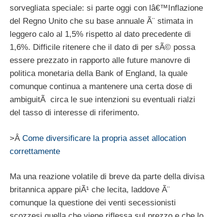
sorvegliata speciale: si parte oggi con lâ€™Inflazione
del Regno Unito che su base annuale Ã¨ stimata in
leggero calo al 1,5% rispetto al dato precedente di
1,6%. Difficile ritenere che il dato di per sÃ© possa
essere prezzato in rapporto alle future manovre di
politica monetaria della Bank of England, la quale
comunque continua a mantenere una certa dose di
ambiguitÃ circa le sue intenzioni su eventuali rialzi
del tasso di interesse di riferimento.
>Â
Come diversificare la propria asset allocation
correttamente
Ma una reazione volatile di breve da parte della divisa
britannica appare piÃ¹ che lecita, laddove Ã¨
comunque la questione dei venti secessionisti
scozzesi quella che viene riflessa sul prezzo e che lo