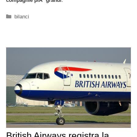
compagnie piÃ¹ grandi
.
Categorie
bilanci
British Airways registra la