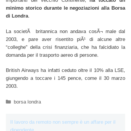
importanti del vecchio Continente,
ha toccato un
minimo storico durante le negoziazioni alla Borsa
di Londra
.
La societÃ britannica non andava cosÃ¬ male dal
2003, e pare aver risentito piÃ¹ di alcune altre
“colleghe” della crisi finanziaria, che ha falcidiato la
domanda per il trasporto aereo di persone.
British Airways ha infatti ceduto oltre il 10% alla LSE,
giungendo a toccare i 145 pence, come il 30 marzo
2003.
Categorie
borsa londra
Il lavoro da remoto non sempre è un affare per il
dipendente