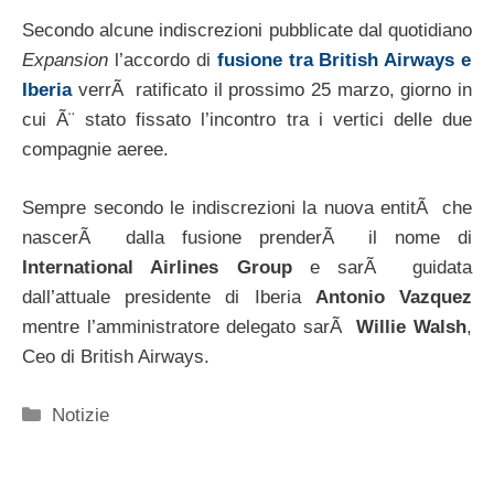
Secondo alcune indiscrezioni pubblicate dal quotidiano
Expansion
l’accordo di
fusione tra British Airways e
Iberia
verrÃ ratificato il prossimo 25 marzo, giorno in
cui Ã¨ stato fissato l’incontro tra i vertici delle due
compagnie aeree.
Sempre secondo le indiscrezioni la nuova entitÃ che
nascerÃ dalla fusione prenderÃ il nome di
International Airlines Group
e sarÃ guidata
dall’attuale presidente di Iberia
Antonio Vazquez
mentre l’amministratore delegato sarÃ
Willie Walsh
,
Ceo di British Airways.
Categorie
Notizie