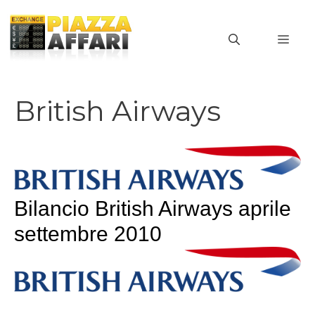
Vai
al
MEN
contenuto
British Airways
Bilancio British Airways aprile
settembre 2010