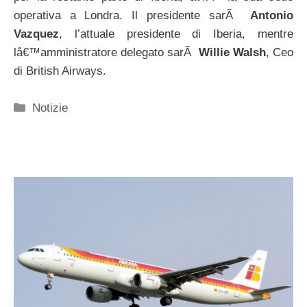
operativa a Londra. Il presidente sarÃ
Antonio
Vazquez
, l’attuale presidente di Iberia, mentre
lâ€™amministratore delegato sarÃ
Willie Walsh
, Ceo
di British Airways.
Categorie
Notizie