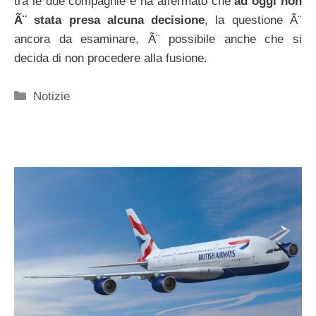
tra le due compagnie e ha affermato che
ad oggi non
Ã¨ stata presa alcuna decisione
, la questione Ã¨
ancora da esaminare, Ã¨ possibile anche che si
decida di non procedere alla fusione.
Categorie
Notizie