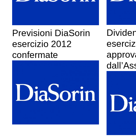
Divide
Previsioni DiaSorin
eserciz
esercizio 2012
approv
confermate
dall’A