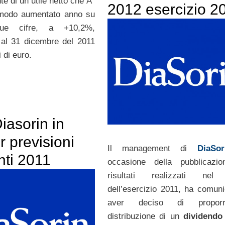
nte di un utile netto che Ã¨
2012 esercizio 2
 modo aumentato anno su
e cifre, a +10,2%,
 al 31 dicembre del 2011
i di euro.
Diasorin in
r previsioni
Il management di
DiaSor
nti 2011
occasione della pubblicazio
risultati realizzati nel
dell’esercizio 2011, ha comuni
aver deciso di propor
distribuzione di un
dividendo