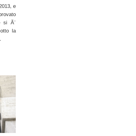
2013, e
vato
 si Ã¨
sotto la
.