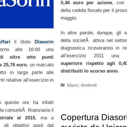
0,46 euro per azione
, con 
della cedola fissato per il pro
maggio.
In altre parole, dunque, gli az
della societÃ attiva nel settor
ffari
il titolo
Diasorin
diagnostica riceveranno in re
ntorno alle 16:00 una
all’esercizio 2011 una
 di oltre otto punti
superiore rispetto agli 0,4
a 25,76 euro
, un marcato
distribuiti lo scorso anno
.
otto in larga parte alle
ti relative all’esercizio in
Categorie
bilanci
,
dividendi
n queste ore ha infatti
la comunitÃ finanziaria il
Copertura Diasor
striale al 2015
, ma a
 gli obiettivi posti dal