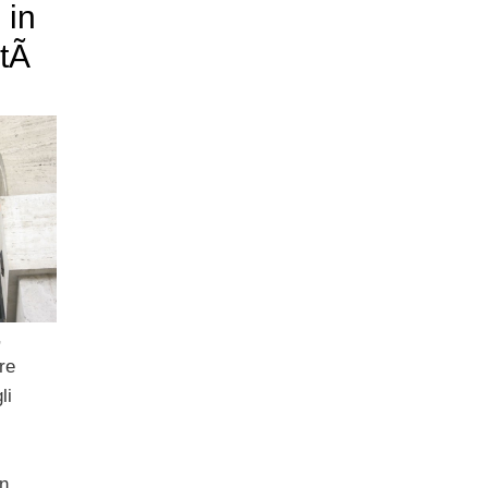
 in
itÃ
,
re
li
in