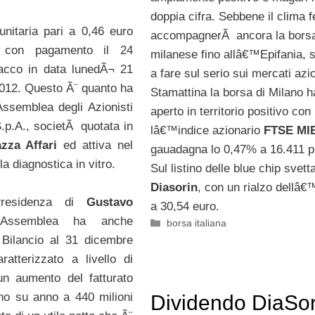
doppia cifra. Sebbene il clima f
nitaria pari a 0,46 euro
accompagnerÃ ancora la bors
 con pagamento il 24
milanese fino allâ€™Epifania, s
acco in data lunedÃ¬ 21
a fare sul serio sui mercati azio
012. Questo Ã¨ quanto ha
Stamattina la borsa di Milano h
Assemblea degli Azionisti
aperto in territorio positivo con
S.p.A., societÃ quotata in
lâ€™indice azionario
FTSE MI
azza Affari
ed attiva nel
gauadagna lo 0,47% a 16.411 pu
a diagnostica in vitro.
Sul listino delle blue chip svett
Diasorin
, con un rialzo dellâ
Presidenza di
Gustavo
a 30,54 euro.
’Assemblea ha anche
Categorie
borsa italiana
 Bilancio al 31 dicembre
ratterizzato a livello di
n aumento del fatturato
no su anno a 440 milioni
Dividendo DiaSor