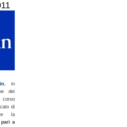
011
in
, in
ne dei
 corso
cato di
re la
 pari a