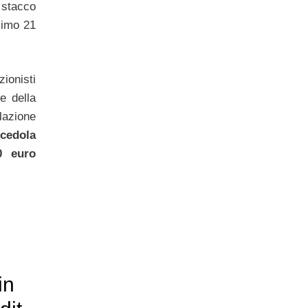
stacco
ssimo 21
ionisti
e della
lazione
cedola
0 euro
in