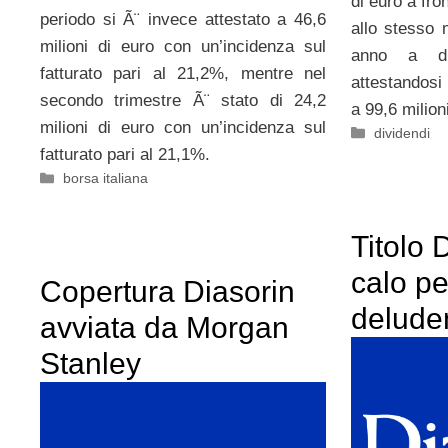
di euro a fro
periodo si Ã¨ invece attestato a 46,6
allo stesso
milioni di euro con un’incidenza sul
anno a du
fatturato pari al 21,2%, mentre nel
attestandosi
secondo trimestre Ã¨ stato di 24,2
a 99,6 milion
milioni di euro con un’incidenza sul
Categorie
dividendi
fatturato pari al 21,1%.
Categorie
borsa italiana
Titolo 
calo pe
Copertura Diasorin
delude
avviata da Morgan
Stanley