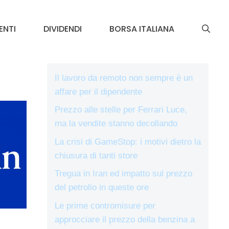
ENTI
DIVIDENDI
BORSA ITALIANA
Il lavoro da remoto non sempre è un
affare per il dipendente
Prezzo alle stelle per Ferrari Luce,
ma la vendite stanno decollando
La crisi di GameStop: i motivi dietro la
chiusura di tanti store
Tregua in Iran ed impatto sul prezzo
del petrolio in queste ore
Le prime contromisure per
approcciare il prezzo della benzina a