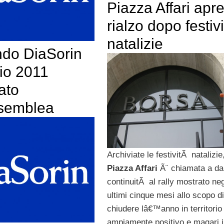
Piazza Affari apre
rialzo dopo festiv
natalizie
ndo DiaSorin
io 2011
ato
ssemblea
Archiviate le festivitÃ natalizie
Piazza Affari
Ã¨ chiamata a da
continuitÃ al rally mostrato neg
ultimi cinque mesi allo scopo di
chiudere lâ€™anno in territorio
ampiamente positivo e magari 