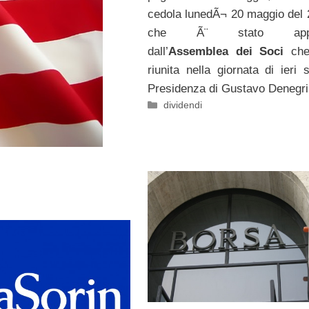
cedola lunedÃ¬ 20 maggio del 
che Ã¨ stato appro
dall’
Assemblea dei Soci
che
riunita nella giornata di ieri 
Presidenza di Gustavo Denegri
Categorie
dividendi