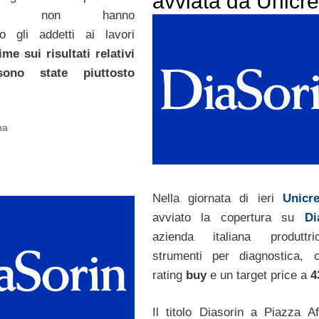
avviata da Unicre
ment non hanno
to gli addetti ai lavori
ime sui risultati relativi
ono state piuttosto
na
Nella giornata di ieri
Unicr
avviato la copertura su
Di
azienda italiana produttr
strumenti per diagnostica, 
rating
buy
e un target price a
4
Il titolo Diasorin a Piazza Af