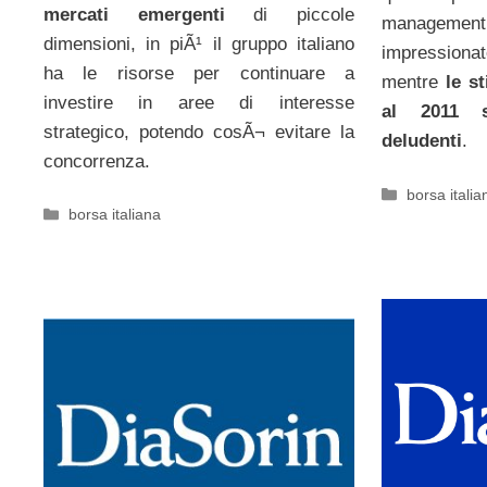
mercati emergenti
di piccole
manage
dimensioni, in piÃ¹ il gruppo italiano
impressiona
ha le risorse per continuare a
mentre
le st
investire in aree di interesse
al 2011 s
strategico, potendo cosÃ¬ evitare la
deludenti
.
concorrenza.
Categorie
borsa italia
Categorie
borsa italiana