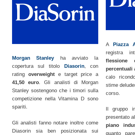
A
Piazza A
registra i
Morgan Stanley
ha avviato la
flessione
copertura sul titolo
Diasorin
, con
percentuali 
rating
overweight
e target price a
calo ricond
41,50 euro
. Gli analisti di Morgan
stime deluden
Stanley sostengono che i timori sulla
corso.
competizione nella Vitamina D sono
spariti.
Il gruppo i
presentato al
Gli analisti fanno notare inoltre come
piano indu
Diasorin sia ben posizionata sui
quanto pare