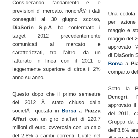
Considerando l’andamento e le
previsioni di mercato, nonchÃ© i dati
Una cedola u
conseguiti al 30 giugno scorso,
per azione
DiaSorin S.p.A.
ha confermato i
maggio e st
target 2012 precedentemente
maggio del 2
comunicati al mercato e
approvato l’
caratterizzati, tra l’altro, da un
di DiaSorin 
fatturato in linea con il 2011 o
Borsa
a
Pi
leggermente superiore di circa il 2%
comparto dell
anno su anno.
Sotto la 
Questo dopo che il primo semestre
Denegri
, l
del 2012 Ã¨ stato chiuso dalla
approvato il
societÃ quotata in
Borsa
a
Piazza
del 2011, ca
Affari
con un giro d’affari di 220,7
Gruppo da u
milioni di euro, ovverosia con un calo
dell’8,8% an
del 2,8% a cambi correnti. L’utile nel