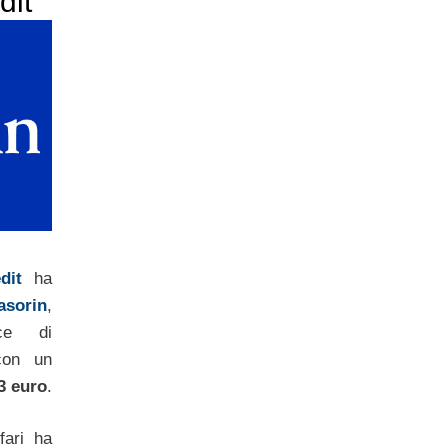
dit
edit
ha
asorin
,
ice di
con un
3 euro
.
fari ha