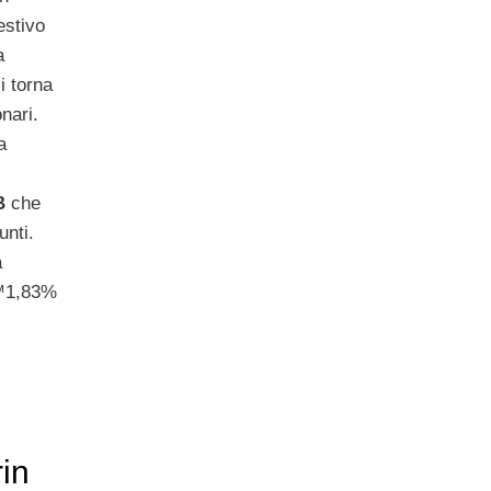
estivo
a
i torna
nari.
a
B
che
nti.
a
€™1,83%
in