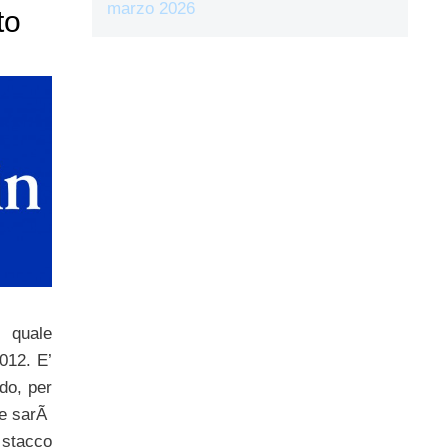
marzo 2026
to
quale
012. E’
do, per
che sarÃ
stacco