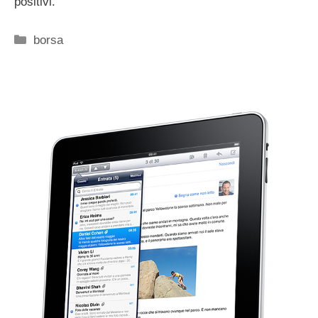
positivi.
Categorie
borsa