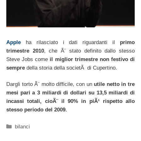
Apple
ha rilasciato i dati riguardanti il
primo
trimestre 2010
, che Ã¨ stato definito dallo stesso
Steve Jobs come
il miglior trimestre non festivo di
sempre
della storia della societÃ di Cupertino.
Dargli torto Ã¨ molto difficile, con un
utile netto in tre
mesi pari a 3 miliardi di dollari su 13,5 miliardi di
incassi totali, cioÃ¨ il 90% in piÃ¹ rispetto allo
stesso periodo del 2009.
Categorie
bilanci