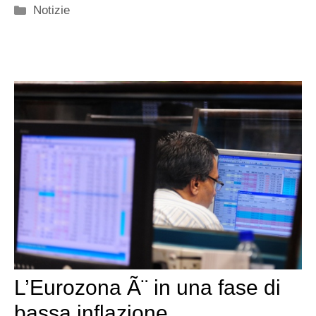
Categorie
Notizie
L’Eurozona Ã¨ in una fase di
bassa inflazione