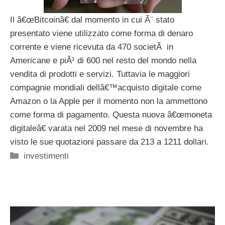
Il â€œBitcoinâ€ dal momento in cui Ã¨ stato
presentato viene utilizzato come forma di denaro
corrente e viene ricevuta da 470 societÃ in
Americane e piÃ¹ di 600 nel resto del mondo nella
vendita di prodotti e servizi. Tuttavia le maggiori
compagnie mondiali dellâ€™acquisto digitale come
Amazon o la Apple per il momento non la ammettono
come forma di pagamento. Questa nuova â€œmoneta
digitaleâ€ varata nel 2009 nel mese di novembre ha
visto le sue quotazioni passare da 213 a 1211 dollari.
Categorie
investimenti