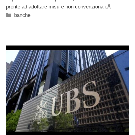
pronte ad adottare misure non convenzionali.Â
Categorie
banche