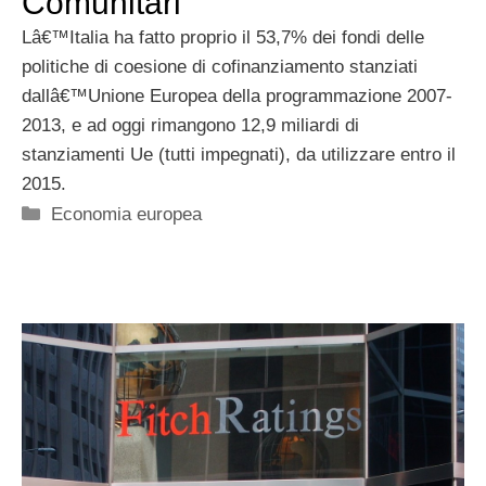
Comunitari
Lâ€™Italia ha fatto proprio il 53,7% dei fondi delle
politiche di coesione di cofinanziamento stanziati
dallâ€™Unione Europea della programmazione 2007-
2013, e ad oggi rimangono 12,9 miliardi di
stanziamenti Ue (tutti impegnati), da utilizzare entro il
2015.
Categorie
Economia europea