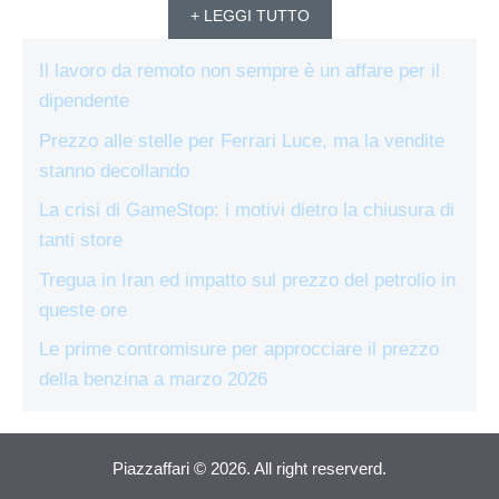
+ LEGGI TUTTO
Il lavoro da remoto non sempre è un affare per il
dipendente
Prezzo alle stelle per Ferrari Luce, ma la vendite
stanno decollando
La crisi di GameStop: i motivi dietro la chiusura di
tanti store
Tregua in Iran ed impatto sul prezzo del petrolio in
queste ore
Le prime contromisure per approcciare il prezzo
della benzina a marzo 2026
Piazzaffari © 2026. All right reserverd.