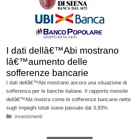
I dati dellâ€™Abi mostrano
lâ€™aumento delle
sofferenze bancarie
I dati dellâ€™Abi mostrano ancora una situazione di
sofferenza per le banche italiane. Il rapporto mensile
dellâ€™Abi mostra come le sofferenze bancarie nette
sugli impeghi totali siano passate dal 3,93%
Categorie
investimenti