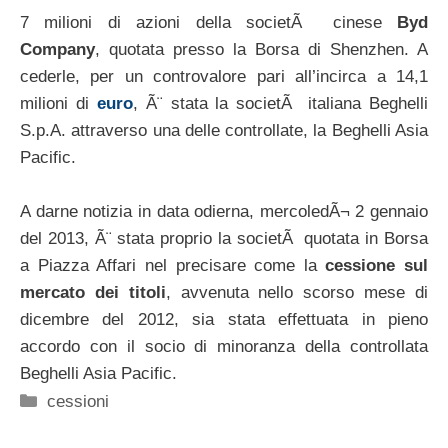
7 milioni di azioni della societÃ cinese
Byd
Company
, quotata presso la Borsa di Shenzhen. A
cederle, per un controvalore pari all’incirca a 14,1
milioni di
euro
, Ã¨ stata la societÃ italiana Beghelli
S.p.A. attraverso una delle controllate, la Beghelli Asia
Pacific.
A darne notizia in data odierna, mercoledÃ¬ 2 gennaio
del 2013, Ã¨ stata proprio la societÃ quotata in Borsa
a Piazza Affari nel precisare come la
cessione sul
mercato dei titoli
, avvenuta nello scorso mese di
dicembre del 2012, sia stata effettuata in pieno
accordo con il socio di minoranza della controllata
Beghelli Asia Pacific.
Categorie
cessioni