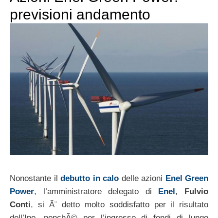
previsioni andamento
Nonostante il
debutto in calo
delle azioni
Enel Green
Power
, l’amministratore delegato di
Enel
,
Fulvio
Conti
, si Ã¨ detto molto soddisfatto per il risultato
dell’Ipo, nonchÃ© per l’ingresso di fondi di lungo