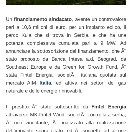
Un
finanziamento sindacato
, avente un controvalore
pari a 10,6 milioni di euro, per un impianto eolico, il
parco Kula che si trova in Serbia, e che ha una
potenza complessiva cumulata pari a 9 MW. Ad
annunciare la sottoscrizione del finanziamento, che Ã¨
stato proposto da Banca Intesa a.d. Beograd, da
Southeast Europe e da Green for Growth Fund, Ã¨
stata Fintel Energia, societÃ italiana quotata sul
mercato AIM
Italia
, ed attiva nei settori del gas
naturale e delle energie rinnovabili.
Il prestito Ã¨ stato sottoscritto da
Fintel Energia
attraverso MK-Fintel Wind, societÃ controllata serba,
Ã¨ non vincolante, Ã¨ finalizzato alla realizzazione
dell’impianto sopra citato, ed Ã¨ soggetto ad alcune