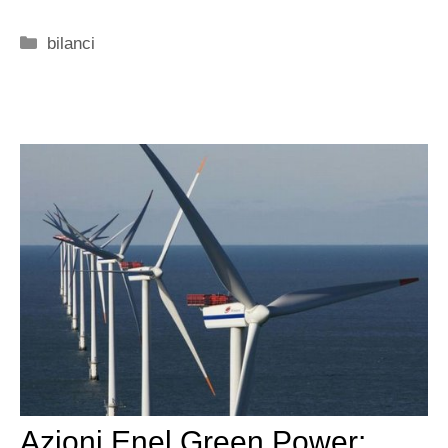
Categorie
bilanci
Azioni Enel Green Power: