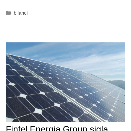
Categorie
bilanci
Fintel Energia Group sigla