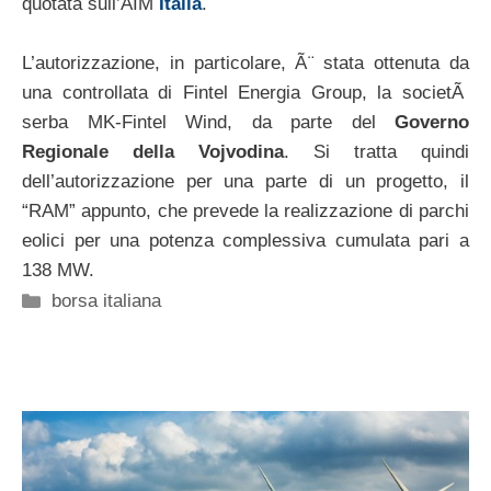
quotata sull’AIM
Italia
.
L’autorizzazione, in particolare, Ã¨ stata ottenuta da
una controllata di Fintel Energia Group, la societÃ
serba MK-Fintel Wind, da parte del
Governo
Regionale della Vojvodina
. Si tratta quindi
dell’autorizzazione per una parte di un progetto, il
“RAM” appunto, che prevede la realizzazione di parchi
eolici per una potenza complessiva cumulata pari a
138 MW.
Categorie
borsa italiana