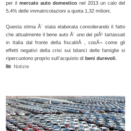
per il
mercato auto domestico
nel 2013 un calo del
5,4% delle immatricolazioni a quota 1,32 milioni.
Questa stima Ã¨ stata elaborata considerando il fatto
che attualmente il bene auto Ã¨ uno dei piÃ¹ tartassati
in Italia dal fronte della fiscalitÃ , cosÃ¬ come gli
effetti negativi della crisi sui bilanci delle famiglie si
ripercuotono proprio sull’acquisto di
beni durevoli
.
Categorie
Notizie