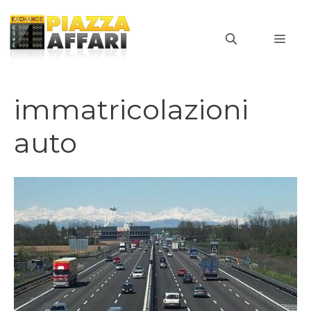
Vai
al
MEN
contenuto
immatricolazioni
auto